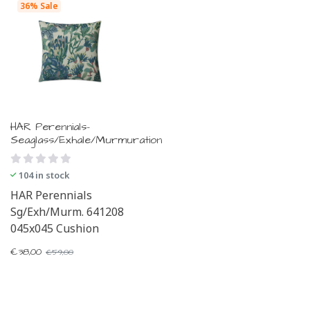
36% Sale
HAR Perennials-
Seaglass/Exhale/Murmuration
104 in stock
HAR Perennials
Sg/Exh/Murm. 641208
045x045 Cushion
€
38,00
€
59,00