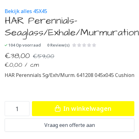
Bekijk alles 45X45
HAR Perennials-
Seaglass/Exhale/Murmuration
104
Op voorraad
0 Review(s)
€
38,00
€
59,00
€
0,00 / cm
HAR Perennials Sg/Exh/Murm. 641208 045x045 Cushion
In winkelwagen
Vraag een offerte aan